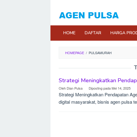
Loncat
ke
konten
HOME
DAFTAR
HARGA PRO
HOMEPAGE
/
PULSAMURAH
T
Strategi Meningkatkan Pendap
Oleh
Dian Pulsa
Diposting pada
Mei 14, 2025
Strategi Meningkatkan Pendapatan Age
digital masyarakat, bisnis agen pulsa t