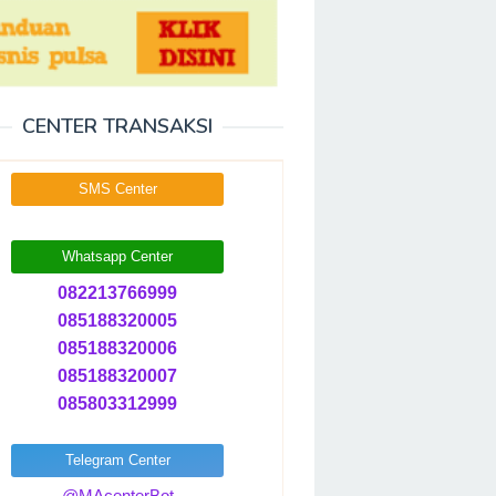
CENTER TRANSAKSI
SMS Center
Whatsapp Center
082213766999
085188320005
085188320006
085188320007
085803312999
Telegram Center
@MAcenterBot