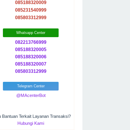
085188320009
085231540999
085803312999
Whatsapp Center
082213766999
085188320005
085188320006
085188320007
085803312999
Telegram Center
@MAcenterBot
u Bantuan Terkait Layanan Transaksi?
Hubungi Kami