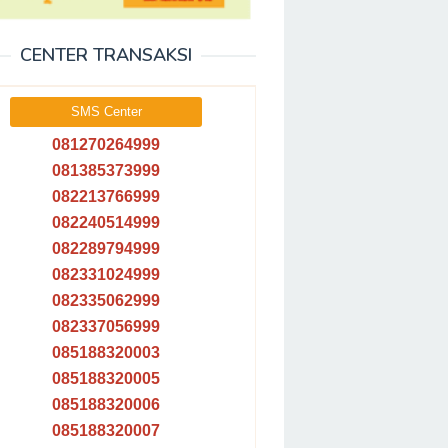
CENTER TRANSAKSI
SMS Center
081270264999
081385373999
082213766999
082240514999
082289794999
082331024999
082335062999
082337056999
085188320003
085188320005
085188320006
085188320007