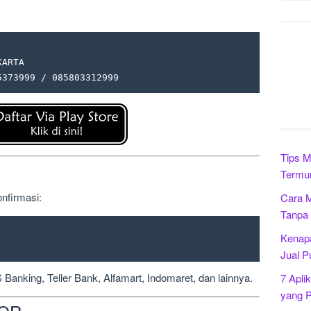
ARTA

5373999 / 085803312999
Tips M
Termu
nfirmasi:
Cara M
Tanpa
Kenapa
Jual P
Banking, Teller Bank, Alfamart, Indomaret, dan lainnya.
7 Apli
yang P