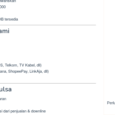
diwariskan
.000
B tersedia
ami
Telkom, TV Kabel, dll)
na, ShopeePay, LinkAja, dll)
ulsa
aran
Perl
si dari penjualan & downline