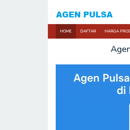
Loncat
ke
konten
HOME
DAFTAR
HARGA PRO
Agen
Oleh
Dian
Pulsa
Diposting
pada
Mei
14,
2025