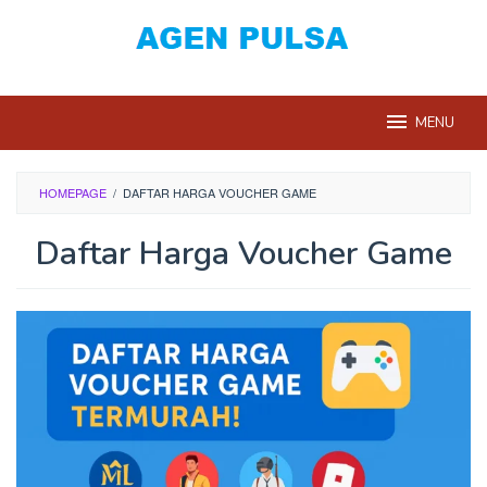
Loncat
ke
konten
MENU
HOMEPAGE
/
DAFTAR HARGA VOUCHER GAME
Daftar Harga Voucher Game
Oleh
Dian
Pulsa
Diposting
pada
Juli
24,
2022