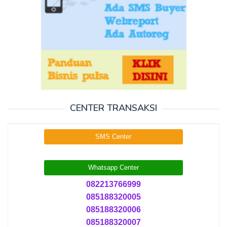
CENTER TRANSAKSI
SMS Center
Whatsapp Center
082213766999
085188320005
085188320006
085188320007