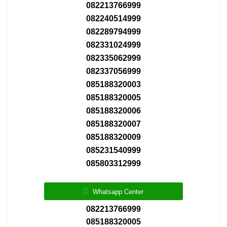
082213766999
082240514999
082289794999
082331024999
082335062999
082337056999
085188320003
085188320005
085188320006
085188320007
085188320009
085231540999
085803312999
Whatsapp Center
082213766999
085188320005